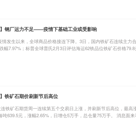
厅发布关于组织召开贵州黔玻光能科技有限公司太阳能光伏玻璃(2×10
阳能光伏玻璃生产线以及贵州海生玻璃有限公司年产75万吨光伏组件盖板玻
14日，山东省工业和信息化厅发布对国华金泰（山东）新材料科技有限公司
延玻璃项目听证会。 3月9日，江苏省工信厅发布对信义光伏（苏州）有
】钢厂运力不足——疫情下基础工业或受影响
发生以来，全球商品价格接连下降。3日，国内铁矿石连续主力合约
跌幅7.97%；标普全球普氏2月3日评估海运62铁品位铁矿石价格79.8美
说，原油和铁矿石的进口依存度较高，原材料价格的下降将会给企
不少市场人士产生了疑虑。 不过，目前公开的数据并不能够体现这
至之前的订单，2月甚至3月份的进口数据，才能够表现出中国基础工业
基本面上看铁矿石弱于钢材和双焦。”标普全球普氏分析师王杨雯表示
” 她表示，大部分钢厂在节前的矿石备货到正月十五，所以本周尚无采
】铁矿石期价刷新节后高位
大连铁矿石期货周一连续第五个交易日上涨，并刷新节后高位，最高涨至每
吨639.5元，涨幅2.65%，日增仓5万手，总仓量75万手。 消息
亿逆回购到期，央行选择了“量缩价跌”， 通过逆回购加中期借贷便利(M
此外，上周四数据显示，我国港口铁矿石库存总量下降至12470万吨，