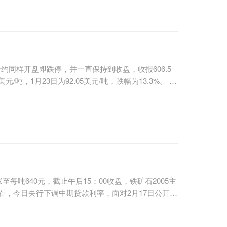
00t/d)生产线、贵州黔玻永太新材料有限公司日产
璃(2×1200t/d)生产线等三个光伏压延玻璃项目听
4x1200t/d太阳能光伏玻璃及3万t/a药用玻璃项
限公...
同样开盘即跌停，并一直保持到收盘，收报606.5
元/吨，1月23日为92.05美元/吨，跌幅为13.3%。
业采购减轻很大的负担；但是，下游需求前景的不明
一影响，1月份的原油和铁矿石进口基本都是2019
受到的影响。 ”大商所铁矿合约开盘跌停基本符合市
，“从今天上午的港口铁矿石现货成交情况来看，交易
购压力。不过，汽车运输运力严重...
吨640元，截止午后15：00收盘，铁矿石2005主
面来看，今日央行下调中期贷款利率，面对2月17日公开市
LF) 部分对冲到期流动性， 其中中期借贷便利下调10
较前一周下跌88万吨，降幅0.7%。据悉，最近的恶劣