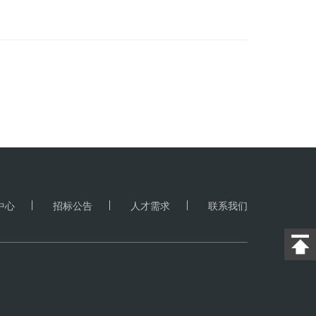
进度。 受铁矿石期货上升带动，上期所螺纹钢主力合
涨幅1%。 不过，其他炼钢原料小幅收跌，焦炭主力合约下滑
17日，唐山部分钢坯厂恢复发货并对售价下调300元/ 吨，现
中心
招标公告
人才需求
联系我们
返回