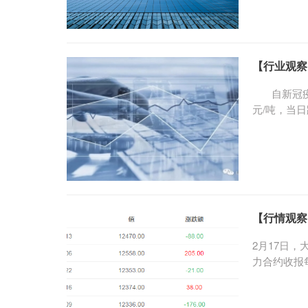
业和信息化
1000吨太
证会。 3月
目等光伏压
【行业观察
自新冠疫情
元/吨，当日
对于中国来
朗，还是让
年12月甚
场预期，从
较为清淡。
【行情观察
2月17日，
力合约收报每
场10000
个基点。 