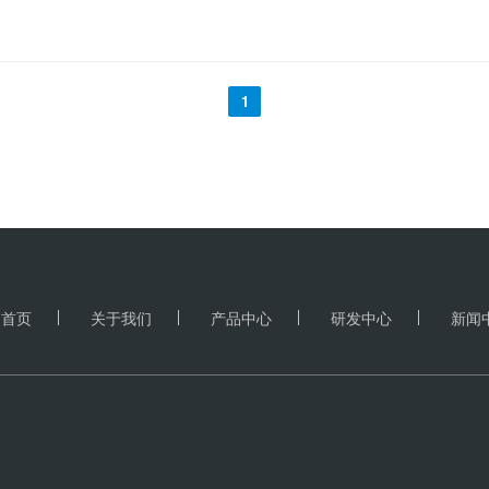
大利亚和巴西的铁矿广的石运输延迟， 同时港口检疫要求也阻碍卸货
盘上涨1.2%，报每吨3427元；热卷主力合约2005收报3430元，
报每吨1871元，焦煤主力合约下跌0.27%，报每吨1270.5元。 2月
为3000元/吨，矩形坯出厂价格3020/吨。
1
首页
关于我们
产品中心
研发中心
新闻