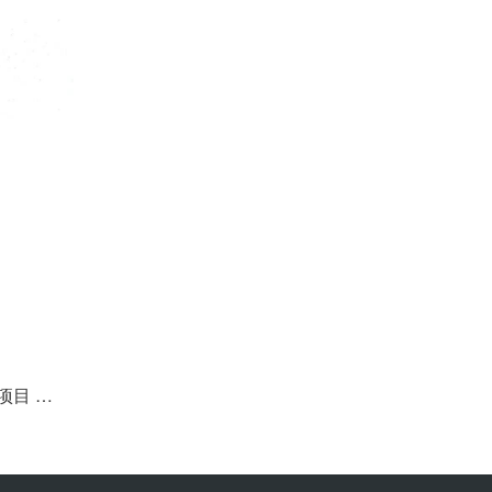
国华金泰光伏玻璃氨水采购项目 竞争性谈判公告