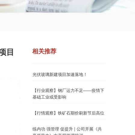
项目
相关推荐
光伏玻璃新建项目加速落地！
【行业观察】钢厂运力不足——疫情下
基础工业或受影响
【行情观察】铁矿石期价刷新节后高位
练内功 强管理 促提升 | 公司开展《共