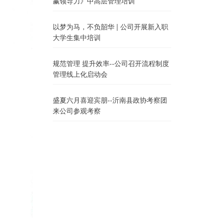
赢领导力》中高层管理培训
以梦为马，不负韶华 | 公司开展新入职
大学生集中培训
规范管理 提升效率--公司召开流程制度
管理线上化启动会
盛夏六月喜迎宾朋--沂南县政协考察团
来公司参观考察