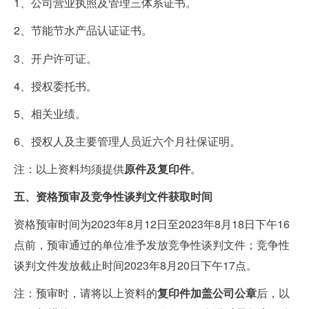
1
、公司营业执照
及管理三体系证书
。
2
、节能节水产品认证
证书。
3
、开户许可证。
4
、授权委托书。
5
、相关业绩。
6
、授权人及主要管理人员近六个月社保证明。
注：以上资料均须提供
原件及复印件
。
五、资格预审及竞争性谈判文件获取时间
资格预审时间为
2023
年
8
月
12
日至
2023
年
8
月
18
日下午
16
点前，预审通过的单位准予发放竞争性谈判文件；竞争性
谈判文件发放截止时间
2023
年
8
月
20
日下午
17
点。
注：预审时，请将以上资料的
复印件加盖公司公章
后，以