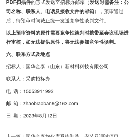
PDF
扫描件
的形式发送至招标办邮箱（
发送时需备注：公
司名称、联系人、电话及接收文件的邮箱
），预审通过
后，待预审时间截止统一发送竞争性谈判文件。
以上预审资料的原件需要竞争性谈判时携带至会议现场进
行审核，如无法提供原件，将无法参加竞争性谈判。
六、联系方式及地点
招标人：国华金泰（山东）新材料科技有限公司
联系人：采购招标办
电
话：
15053911992
邮
箱：
zhaobiaoban6@163.com
日
期：
2023
年
8
月
12
日
上一篇：国华金泰均化库系统制造、安装及调试项目