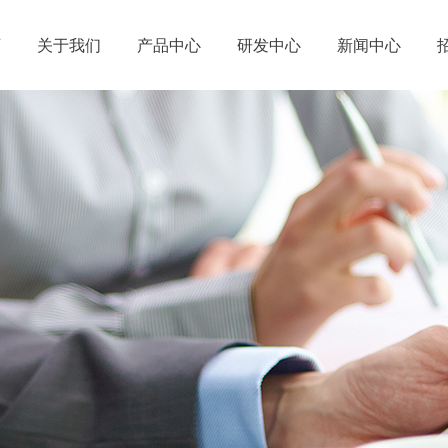
页
关于我们
产品中心
研发中心
新闻中心