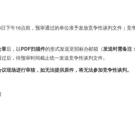
8
日下午
16
点前，预审通过的单位准予发放竞争性谈判文件；竞
公章
后，以
PDF
扫描件
的形式发送至招标办邮箱（
发送时需备注
通过后，待预审时间截止统一发送竞争性谈判文件。
会议现场进行审核，如无法提供原件，将无法参加竞争性谈判。
司