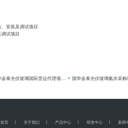
造、安装及调试项目
及调试项目
国华金泰光伏玻璃国际货运代理项目 竞争性谈判公告
首页
关于我们
产品中心
研发中心
新闻