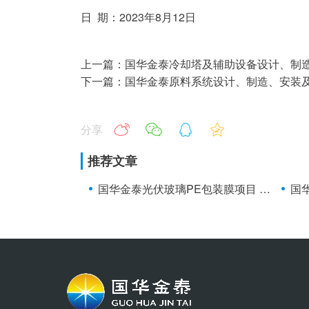
日
期：
2023
年
8
月
12
日
上一篇：国华金泰冷却塔及辅助设备设计、制
下一篇：国华金泰原料系统设计、制造、安装
分享
推荐文章
国华金泰光伏玻璃PE包装膜项目 竞争性谈判公告