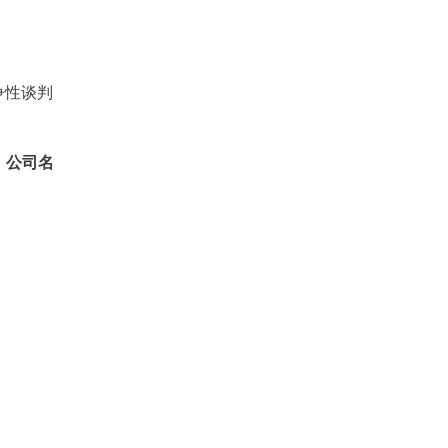
争性谈判
：公司名