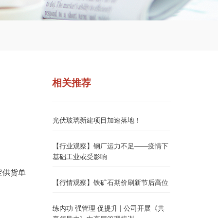
相关推荐
光伏玻璃新建项目加速落地！
【行业观察】钢厂运力不足——疫情下
基础工业或受影响
定供货单
【行情观察】铁矿石期价刷新节后高位
练内功 强管理 促提升 | 公司开展《共